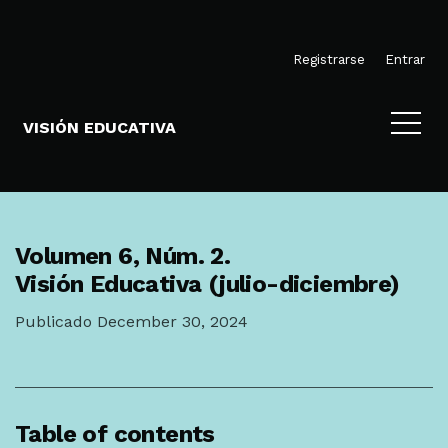
Ir al menú de navegación principal
Ir al contenido principal
Ir al pie de página del sitio
M
Registrarse
Entrar
VISIÓN EDUCATIVA
Volumen 6,
Núm. 2.
Visión Educativa (julio-diciembre)
Publicado December 30, 2024
Table of contents