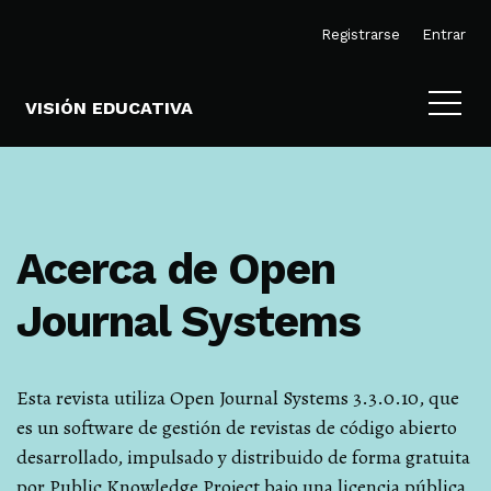
Ir al menú de navegación principal
Ir al contenido principal
Ir al pie de página del sitio
M
Registrarse
Entrar
VISIÓN EDUCATIVA
Acerca de Open
Journal Systems
Esta revista utiliza Open Journal Systems 3.3.0.10, que
es un software de gestión de revistas de código abierto
desarrollado, impulsado y distribuido de forma gratuita
por Public Knowledge Project bajo una licencia pública