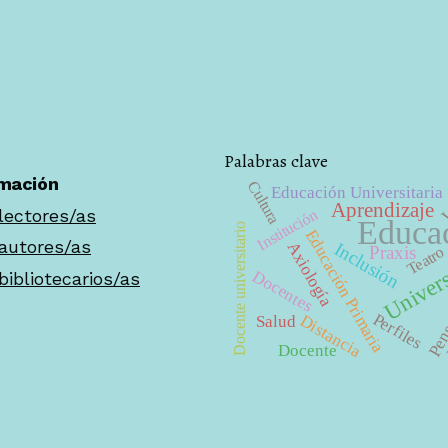
Palabras clave
rmación
Cultura
Educación Universitaria
V
Aprendizaje
lectores/as
Institución
Educa
Docente universitario
Educación Primaria
autores/as
Inclusión
Axiología
Praxis
Teatro
Univer
Docentes
bibliotecarios/as
Pens
Perfiles
Distancia
Salud
Docente