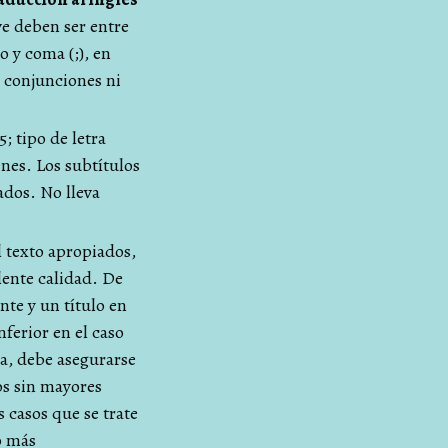
ve deben ser entre
o y coma (;), en
i conjunciones ni
; tipo de letra
enes. Los subtítulos
ados. No lleva
el texto apropiados,
ente calidad. De
te y un título en
nferior en el caso
ia, debe asegurarse
os sin mayores
 casos que se trate
o más