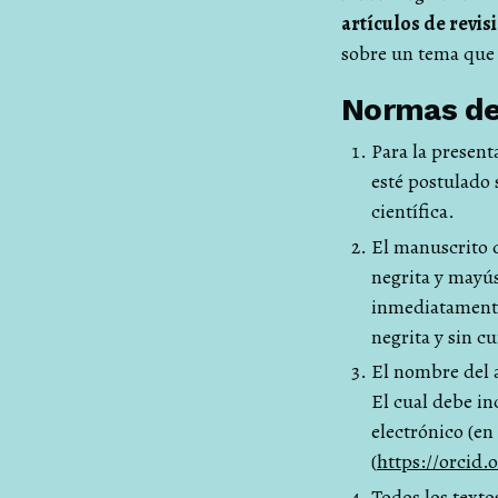
artículos de revis
sobre un tema que 
Normas de
Para la present
esté postulado 
científica.
El manuscrito d
negrita y mayú
inmediatamente 
negrita y sin cu
El nombre del a
El cual debe in
electrónico (e
(
https://orcid.o
Todos los texto