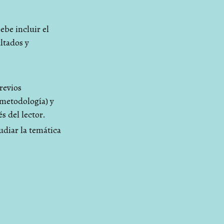
ebe incluir el
ultados y
previos
(metodología) y
s del lector.
udiar la temática