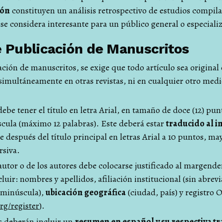
ión
constituyen un análisis retrospectivo de estudios compilad
se considera interesante para un público general o especiali
 Publicación de Manuscritos
ación de manuscritos, se exige que todo artículo sea original 
simultáneamente en otras revistas, ni en cualquier otro med
ebe tener el título en letra Arial, en tamaño de doce (12) pun
scula (máximo 12 palabras). Este deberá estar
traducido al i
después del título principal en letras Arial a 10 puntos, ma
rsiva.
utor o de los autores debe colocarse justificado al margende
cluir: nombres y apellidos, afiliación institucional (sin abrev
n minúscula),
ubicación geográfica
(ciudad, país) y registro
rg/register
).
s deberán incluir un
resumen en español y su respectiva tr