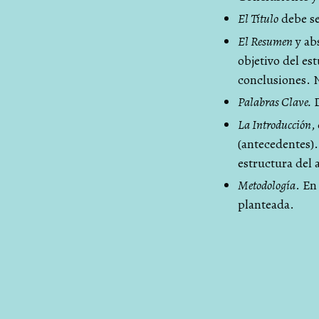
El Título
debe se
El Resumen
y abs
objetivo del es
conclusiones. N
Palabras Clave.
D
La Introducción
,
(antecedentes).
estructura del 
Metodología
. En
planteada.