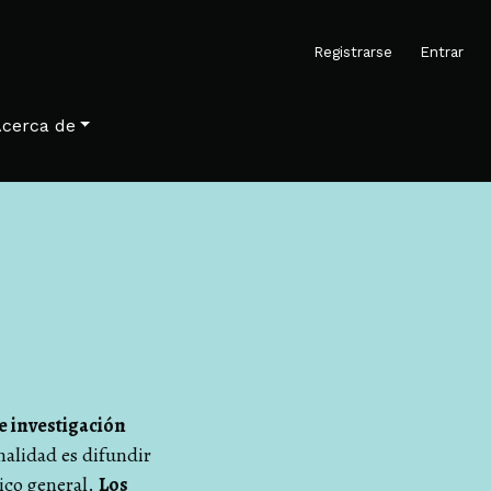
M
Registrarse
Entrar
cerca de
e investigación
nalidad es difundir
ico general.
Los