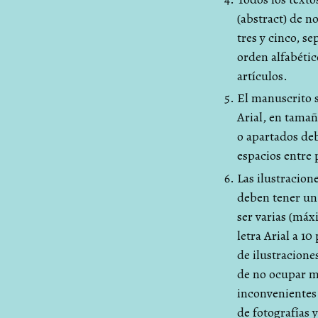
(abstract) de n
tres y cinco, s
orden alfabétic
artículos.
El manuscrito s
Arial, en tamañ
o apartados deb
espacios entre p
Las ilustracione
deben tener un
ser varias (má
letra Arial a 10
de ilustracione
de no ocupar mu
inconvenientes.
de fotografías 