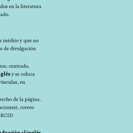
os en la literatura
zado.
e inédito y que no
io de divulgación
tos; centrado,
nglés
y se coloca
yúsculas, en
recho de la página.
iaciones), correo
 ORCID
aducción al inglés