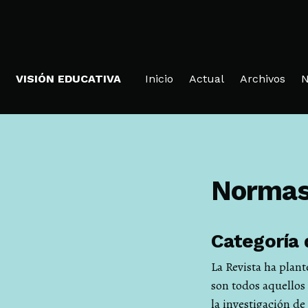
Ir al menú de navegación principal
Ir al contenido principal
Ir al pie de página del sitio
VISIÓN EDUCATIVA
Inicio
Actual
Archivos
N
Normas
Categoría 
La Revista ha plant
son todos aquellos 
la investigación d