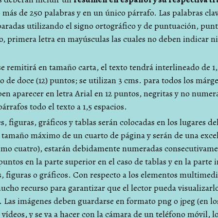
o más de 250 palabras y en un único párrafo. Las palabras cla
eparadas utilizando el signo ortográfico y de puntuación, punt
o, primera letra en mayúsculas las cuales no deben indicar n
e remitirá en tamaño carta, el texto tendrá interlineado de 1,5
o de doce (12) puntos; se utilizan 3 cms. para todos los márg
en aparecer en letra Arial en 12 puntos, negritas y no numer
árrafos todo el texto a 1,5 espacios.
s, figuras, gráficos y tablas serán colocadas en los lugares d
 tamaño máximo de un cuarto de página y serán de una excel
ximo cuatro), estarán debidamente numeradas consecutivamen
 puntos en la parte superior en el caso de tablas y en la parte i
s, figuras o gráficos. Con respecto a los elementos multimed
cho recurso para garantizar que el lector pueda visualizarl
 Las imágenes deben guardarse en formato png o jpeg (en los
y vídeos, y se va a hacer con la cámara de un teléfono móvil, l