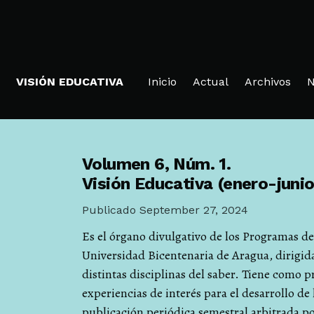
Ir al menú de navegación principal
Ir al contenido principal
Ir al pie de página del sitio
VISIÓN EDUCATIVA
Inicio
Actual
Archivos
N
Volumen 6,
Núm. 1.
Visión Educativa (enero-junio
Publicado September 27, 2024
Es el órgano divulgativo de los Programas de
Universidad Bicentenaria de Aragua, dirigida
distintas disciplinas del saber. Tiene como p
experiencias de interés para el desarrollo de
publicación periódica semestral arbitrada por