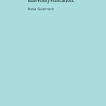
university education.
Rosa Guerrero
Ensayos
GEOPOLÍTICA DEL CONOCIMIE
GLOBAL PARA LA TRANSFORMACIÓ