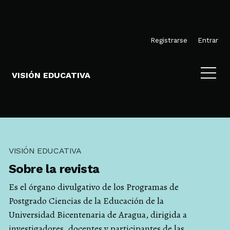
Ir al menú de navegación principal
Ir al contenido principal
Ir al pie de página del sitio
M
Registrarse
Entrar
VISIÓN EDUCATIVA
VISIÓN EDUCATIVA
Sobre la revista
Es el órgano divulgativo de los Programas de
Postgrado Ciencias de la Educación de la
Universidad Bicentenaria de Aragua, dirigida a
investigadores, docentes y participantes de las