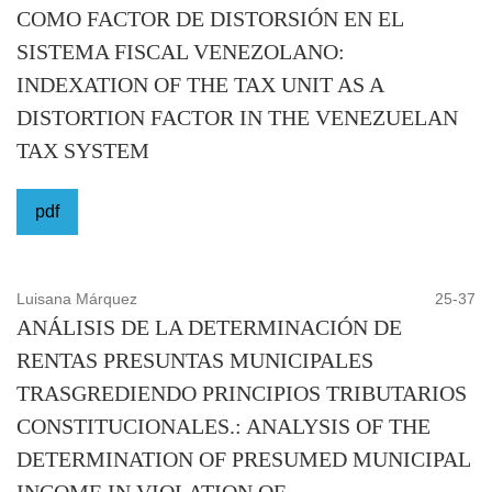
Lcdo. Gabriel Abreu,
COMO FACTOR DE DISTORSIÓN EN EL
MSc.
SISTEMA FISCAL VENEZOLANO:
INDEXATION OF THE TAX UNIT AS A
Lcda. Génesis Figueredo G.
DISTORTION FACTOR IN THE VENEZUELAN
TAX SYSTEM
PORTADA
pdf
Vicerrectorado de Información y Comunicación
DIAGRAMACIÓN Y COMPILACIÓN
Luisana Márquez
25-37
Lcda. Aurys Patiño, Esp.
ANÁLISIS DE LA DETERMINACIÓN DE
RENTAS PRESUNTAS MUNICIPALES
Reservados todos los derechos conforme a la Ley
TRASGREDIENDO PRINCIPIOS TRIBUTARIOS
CONSTITUCIONALES.: ANALYSIS OF THE
Se permite la reproducción total o parcial de los trabajos
DETERMINATION OF PRESUMED MUNICIPAL
publicados, siempre que se indique expresamente la
INCOME IN VIOLATION OF