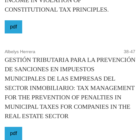
fuente
CONSTITUTIONAL TAX PRINCIPLES.
La presente es una publicación correspondiente a la serie
pdf
de libros y revistas arbitradas del Fondo Editorial de la
Universidad Bicentenaria de Aragua (FEUBA), dirigida a
los estudiantes, docentes e investigadores de las Ciencias
Albelys Herrera
38-47
GESTIÓN TRIBUTARIA PARA LA PREVENCIÓN
Económicas y Sociales. Tiene como propósito divulgar los
DE SANCIONES EN IMPUESTOS
avances de estudios, casos o experiencias de interés para
MUNICIPALES DE LAS EMPRESAS DEL
el desarrollo de la investigación en el área de
SECTOR INMOBILIARIO: TAX MANAGEMENT
Administración de Empresas, Contaduría Pública y
FOR THE PREVENTION OF PENALTIES IN
Comunicación Social. Es una publicación periódica
MUNICIPAL TAXES FOR COMPANIES IN THE
semestral arbitrada por el sistema doble ciego, el cual
REAL ESTATE SECTOR
asegura la confidencialidad del proceso, al mantener en
reserva la identidad de los árbitros
pdf