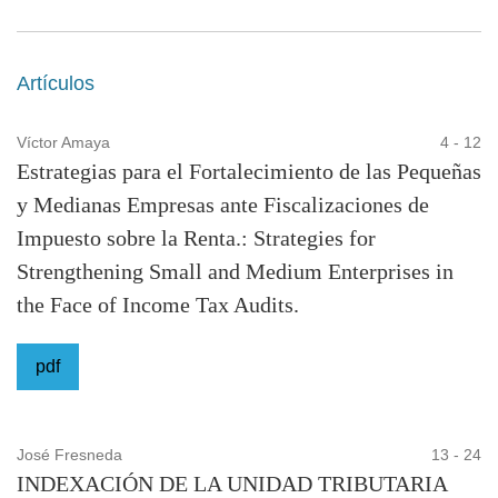
Revista Arbitrada Comunicación y Gerencia Volumen
5, Número 1, junio 2025
Artículos
DIRECTORA
Víctor Amaya
4 - 12
Estrategias para el Fortalecimiento de las Pequeñas
Lcda. Erika García, MSc.
y Medianas Empresas ante Fiscalizaciones de
Impuesto sobre la Renta.: Strategies for
EDITORA
Strengthening Small and Medium Enterprises in
the Face of Income Tax Audits.
Lcda. Aurys Patiño, Esp.
pdf
COMITÉ EDITORIAL
Lcda. Arelys Laguna, MSc..
José Fresneda
13 - 24
INDEXACIÓN DE LA UNIDAD TRIBUTARIA