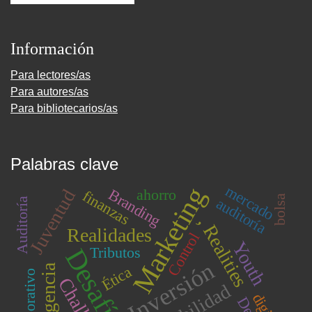
Información
Para lectores/as
Para autores/as
Para bibliotecarios/as
Palabras clave
mercado
Marketing
Juventud
ahorro
Branding
finanzas
bolsa
auditoría
Auditoría
, Realities
Realidades
Control
Youth
Desafíos
Tributos
Inversión
Inteligencia
Ética
Corporativo
digital