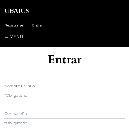
UBAIUS
Registrarse
Entrar
MENÚ
Entrar
Nombre usuario
*
Obligatorio
Contraseña
*
Obligatorio