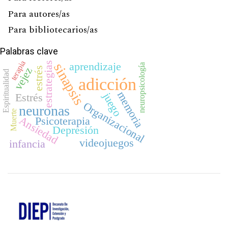
Para autores/as
Para bibliotecarios/as
Palabras clave
terapia
estrategias
aprendizaje
sinapsis
neuropsicología
estrés
vejez
Espiritualidad
adicción
memoria
juego
Estrés
Organizacional
neuronas
Muerte
Ansiedad
Psicoterapia
Depresión
videojuegos
infancia