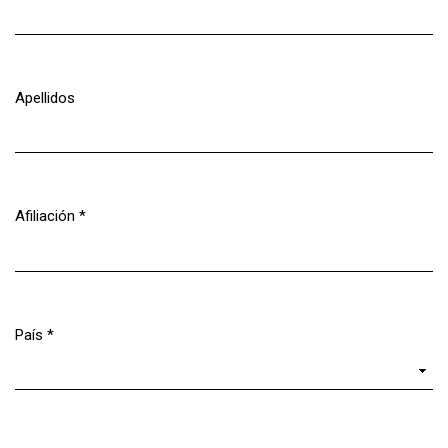
Obligatorio
Apellidos
Afiliación
*
Obligatorio
País
*
Obligatorio