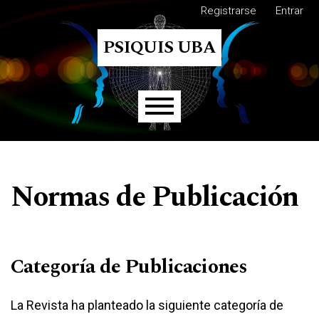
M
Ir al menú de navegación principal
Ir al contenido principal
Ir al pie de página del sitio
Registrarse
Entrar
PSIQUIS UBA
Menú principal
Normas de Publicación
Categoría de Publicaciones
La Revista ha planteado la siguiente categoría de