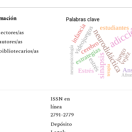
rmación
Palabras clave
infancia
adicc
estudiantes
videojuegos
neurodidáctica
lectores/as
ne
autores/as
cerebro
neuropsicología
estrategias
juego
bibliotecarios/as
vejez
sinapsis
estrés
terapia
Ans
Estrés
Afron
ISSN en
línea
2791-2779
Depósito