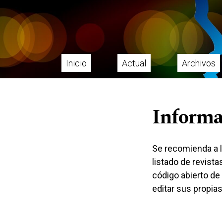
Ir al menú de navegación principal
Ir al contenido principal
Ir al pie de página del sitio
Inicio
Actual
Archivos
Menú principal
Informac
Se recomienda a l
listado de revist
código abierto de
editar sus propias