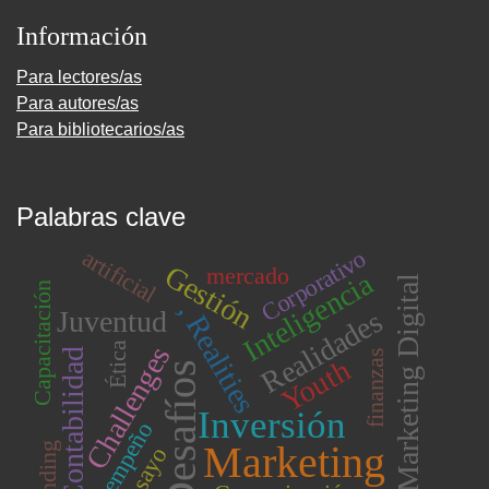
Información
Para lectores/as
Para autores/as
Para bibliotecarios/as
Palabras clave
artificial
Corporativo
Gestión
mercado
Inteligencia
Marketing Digital
Capacitación
, Realities
Realidades
Juventud
Ética
Challenges
Contabilidad
finanzas
Youth
Desafíos
Inversión
Desempeño
Marketing
Branding
ensayo