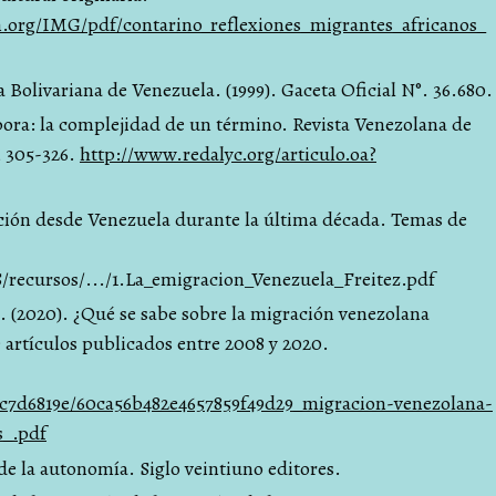
.org/IMG/pdf/contarino_reflexiones_migrantes_africanos_
 Bolivariana de Venezuela. (1999). Gaceta Oficial N°. 36.680.
ora: la complejidad de un término. Revista Venezolana de
, 305-326.
http://www.redalyc.org/articulo.oa?
ración desde Venezuela durante la última década. Temas de
S/recursos/.../1.La_emigracion_Venezuela_Freitez.pdf
E. (2020). ¿Qué se sabe sobre la migración venezolana
 artículos publicados entre 2008 y 2020.
3c7d6819e/60ca56b482e4657859f49d29_migracion-venezolana-
s_.pdf
 de la autonomía. Siglo veintiuno editores.