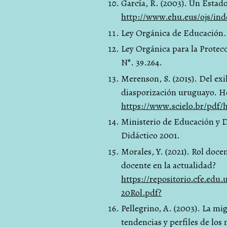
García, R. (2003). Un Estado
http://www.ehu.eus/ojs/in
Ley Orgánica de Educación. 
Ley Orgánica para la Protecc
N°. 39.264.
Merenson, S. (2015). Del exi
diasporización uruguayo. H
https://www.scielo.br/pdf/h
Ministerio de Educación y D
Didáctico 2001.
Morales, Y. (2021). Rol doc
docente en la actualidad?
https://repositorio.cfe.ed
20Rol.pdf?
Pellegrino, A. (2003). La mi
tendencias y perfiles de los