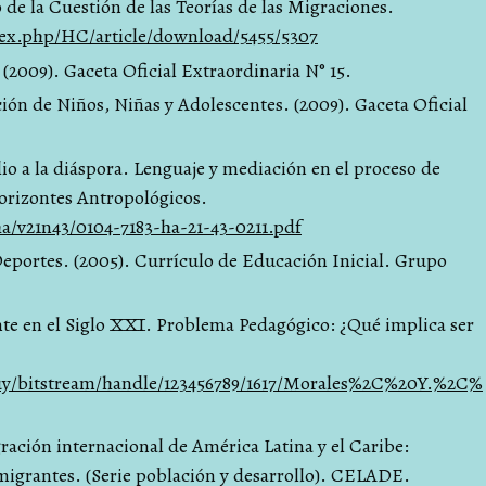
 de la Cuestión de las Teorías de las Migraciones.
dex.php/HC/article/download/5455/5307
(2009). Gaceta Oficial Extraordinaria N° 15.
ión de Niños, Niñas y Adolescentes. (2009). Gaceta Oficial
lio a la diáspora. Lenguaje y mediación en el proceso de
orizontes Antropológicos.
a/v21n43/0104-7183-ha-21-43-0211.pdf
eportes. (2005). Currículo de Educación Inicial. Grupo
ente en el Siglo XXI. Problema Pedagógico: ¿Qué implica ser
u.uy/bitstream/handle/123456789/1617/Morales%2C%20Y.%2C%
gración internacional de América Latina y el Caribe:
 migrantes. (Serie población y desarrollo). CELADE.