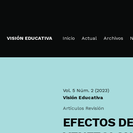
Ir al menú de navegación principal
Ir al contenido principal
Ir al pie de página del sitio
VISIÓN EDUCATIVA
Inicio
Actual
Archivos
N
Vol. 5 Núm. 2 (2023)
Visión Educativa
Artículos Revisión
EFECTOS DE