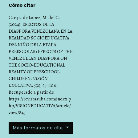
Cómo citar
Caripa de López, M. del C.
(2024). EFECTOS DE LA
DIÁSPORA VENEZOLANA EN LA
REALIDAD SOCIOEDUCATIVA
DEL NIÑO DE LA ETAPA
PREESCOLAR: EFFECTS OF THE
VENEZUELAN DIASPORA ON
THE SOCIO-EDUCATIONAL
REALITY OF PRESCHOOL
CHILDREN.
VISIÓN
EDUCATIVA
,
5
(2), 95–106.
Recuperado a partir de
https://revistasuba.com/index.p
hp/VISIONEDUCATIVA/article/
view/845
Más formatos de cita