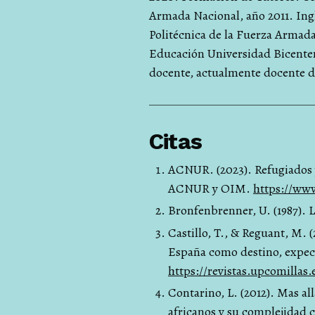
Armada Nacional, año 2011. Ing
Politécnica de la Fuerza Armada
Educación Universidad Bicenten
docente, actualmente docente d
Citas
ACNUR. (2023). Refugiados y
ACNUR y OIM.
https://www
Bronfenbrenner, U. (1987). 
Castillo, T., & Reguant, M. 
España como destino, expect
https://revistas.upcomillas
Contarino, L. (2012). Mas al
africanos y su complejidad c