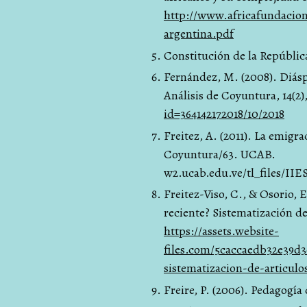
http://www.africafundacion
argentina.pdf
Constitución de la República
Fernández, M. (2008). Diásp
Análisis de Coyuntura, 14(2)
id=364142172018/10/2018
Freitez, A. (2011). La emig
Coyuntura/63. UCAB.
w2.ucab.edu.ve/tl_files/IIE
Freitez-Viso, C., & Osorio, 
reciente? Sistematización de
https://assets.website-
files.com/5caccaedb32e39d
sistematizacion-de-articulo
Freire, P. (2006). Pedagogía