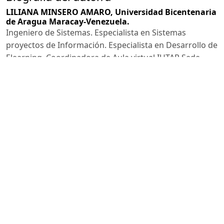
LILIANA MINSERO AMARO,
Universidad Bicentenaria
de Aragua Maracay-Venezuela.
Ingeniero de Sistemas. Especialista en Sistemas
proyectos de Información. Especialista en Desarrollo de
Elearning. Coordinadora de Aula virtual IUTAR Sede
Cagua. Facilitadora en las Modalidades Presencial y
Online a Nivel Nacional e Internacional (UBA, UNITEC,
IUTAR, Llanosoftsystem, IUPSM)