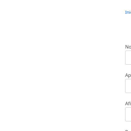
Ini
N
Ap
Af