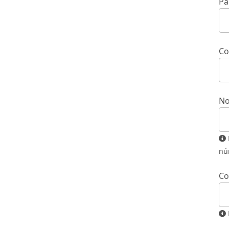
Pa
Co
No
El nombre de usuario debe contener sólo letras en minúscula,
nú
Co