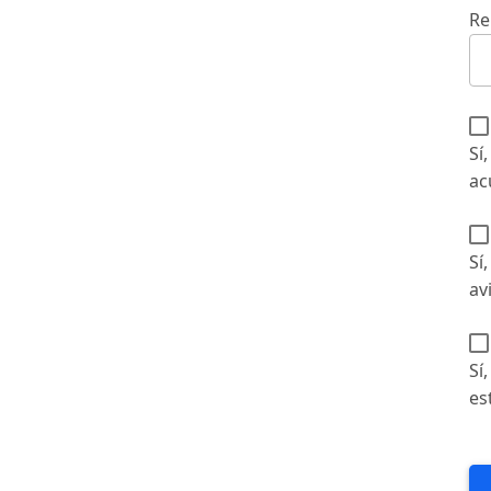
Re
Sí
ac
Sí
av
Sí
es