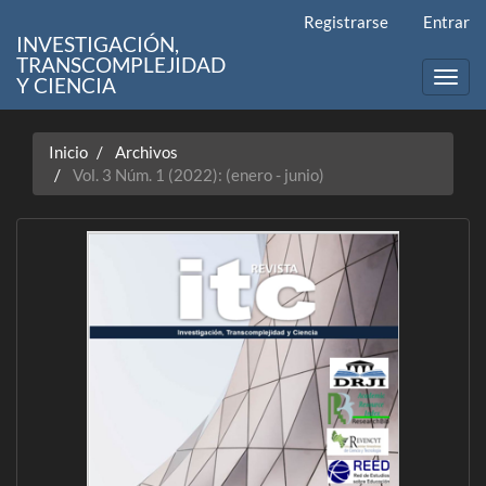
Navegación
Registrarse
Entrar
principal
INVESTIGACIÓN,
Contenido
TRANSCOMPLEJIDAD
principal
Toggl
Y CIENCIA
Barra
navig
lateral
Inicio
Archivos
Vol. 3 Núm. 1 (2022): (enero - junio)