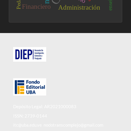
Financiero
Administración
Depósito Legal: AR2021000083
ISSN: 2739-0144
itc@uba.edu.ve nodotranscomplejo@gmail.com