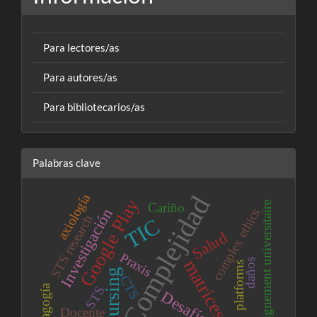
Para lectores/as
Para autores/as
Para bibliotecarios/as
Palabras clave
axiología
Complejidad
Google Play
enseignement universitaire
Cariño
Investigación
complex ethics
STS research
TIC
Salud
Praxis
matrices
daños
platforms
nursing
CTS
Pedagogía
STS
Desafío
Docente