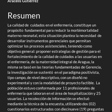
Contenido
Aracelis Gutiérrez
principal
Resumen
del
La calidad de cuidados en el enfermería, constituye un
artículo
propósito fundamental para reducir la morbimortalidad
materno-neonatal, esta situación plantea la necesidad de
desarrollar instrumentos gerenciales que permitan
optimizar los procesos asistenciales, teniendo como
objetivo general: proponer estrategias de gestión para el
fortalecimiento de la calidad de cuidados a las usuarias en
el enfermería, de la maternidad integral de Aragua, la
misma se basó en las teorías fundamentadas de Gerencia,
la investigación se sustentó en el paradigma positivista,
tipo campo, de nivel descriptivo, con un diseñó no
experimental y con la modalidad de proyecto factible. La
población estuvo conformada por 11 profesionales de
enfermería que laboran en el área de hospitalización y 25
usuarias. La recolección de información se efectuó
mediante la técnica de la encuesta, utilizando dos (02)
cuestionarios estructurados con diecinueve (19) preguntas