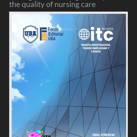
the quality of nursing care
Barra
lateral
del
artículo