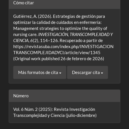
Detalles
Cómo citar
del
Gutiérrez, A. (2026). Estrategias de gestión para
artículo
optimizar la calidad de cuidados en enfermería:
Management strategies to optimize the quality of
nursing care.
INVESTIGACIÓN, TRANSCOMPLEJIDAD Y
CIENCIA
,
6
(2), 114–126. Recuperado a partir de
https://revistasuba.com/index.php/INVESTIGACION
TRANSCOMPLEJIDADYCI/article/view/1345
(Original work published 26 de febrero de 2026)
Más formatos de cita
Descargar cita
Número
Vol. 6 Núm. 2 (2025): Revista Investigación
Transcomplejidad y Ciencia (julio-diciembre)