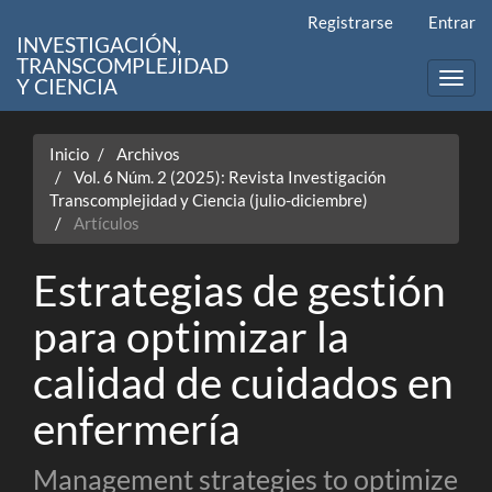
Navegación
Registrarse
Entrar
principal
INVESTIGACIÓN,
Contenido
TRANSCOMPLEJIDAD
principal
Toggl
Y CIENCIA
Barra
navig
lateral
Inicio
Archivos
Vol. 6 Núm. 2 (2025): Revista Investigación
Transcomplejidad y Ciencia (julio-diciembre)
Artículos
Estrategias de gestión
para optimizar la
calidad de cuidados en
enfermería
Management strategies to optimize