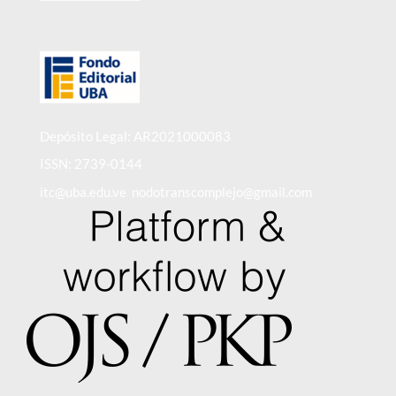
Depósito Legal: AR2021000083
ISSN: 2739-0144
itc@uba.edu.ve nodotranscomplejo@gmail.com