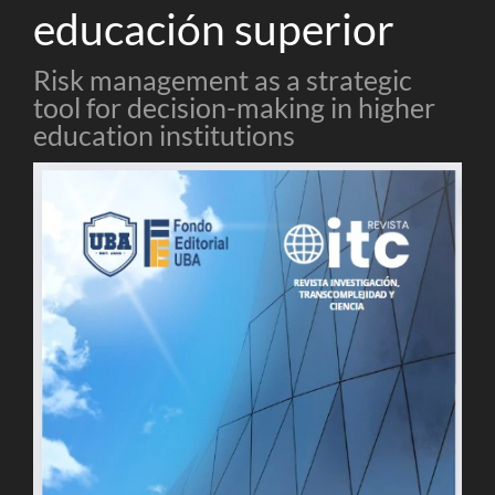
educación superior
Risk management as a strategic
tool for decision-making in higher
education institutions
Barra
lateral
del
artículo