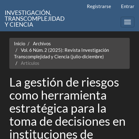
Navegación
Registrarse
Entrar
principal
INVESTIGACIÓN,
Contenido
TRANSCOMPLEJIDAD
principal
Toggl
Y CIENCIA
Barra
navig
lateral
Inicio
Archivos
Vol. 6 Núm. 2 (2025): Revista Investigación
Transcomplejidad y Ciencia (julio-diciembre)
Artículos
La gestión de riesgos
como herramienta
estratégica para la
toma de decisiones en
instituciones de