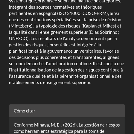
systématique, organisée selon une matrice de catégories,
intégrant des sources normatives et théoriques
pertinentes en espagnol (ISO 31000; COSO-ERM), ainsi
que des contributions spécialisées sur la prise de décision
(Mintzberg), la typologie des risques (Kaplan et Mikes) et
la qualité dans l'enseignement supérieur (Dias Sobrinho ;
UNESCO). Les résultats de l'analyse démontrent que la
gestion des risques, lorsqu'elle est intégrée à la
planification et à la gouvernance universitaires, favorise
des décisions plus cohérentes et transparentes, alignées
sur une démarche d'amélioration continue. Il est conclu que
l'institutionnalisation de la gestion des risques contribue à
l'assurance qualité et à la pérennité organisationnelle des
établissements d'enseignement supérieur.
Detalles
Cómo citar
del
Conforme Minaya, M. E. . (2026). La gestión de riesgos
artículo
como herramienta estratégica para la toma de