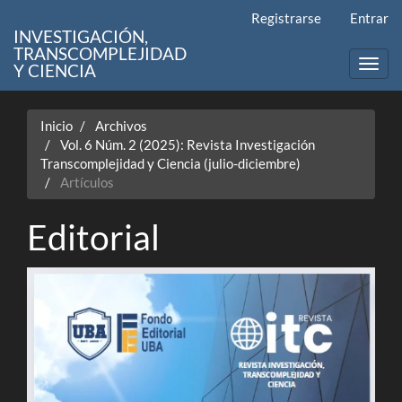
Navegación
Registrarse
Entrar
principal
INVESTIGACIÓN,
Contenido
TRANSCOMPLEJIDAD
principal
Toggl
Y CIENCIA
Barra
navig
lateral
Inicio
Archivos
Vol. 6 Núm. 2 (2025): Revista Investigación
Transcomplejidad y Ciencia (julio-diciembre)
Artículos
Editorial
Barra
lateral
del
artículo