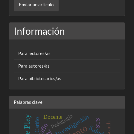
Enviar un artículo
un
artículo
Información
Para lectores/as
Para autores/as
Para bibliotecarios/as
Palabras clave
Pedagogía
Investigación
Docente
Cariño
STS
Desafío
Salud