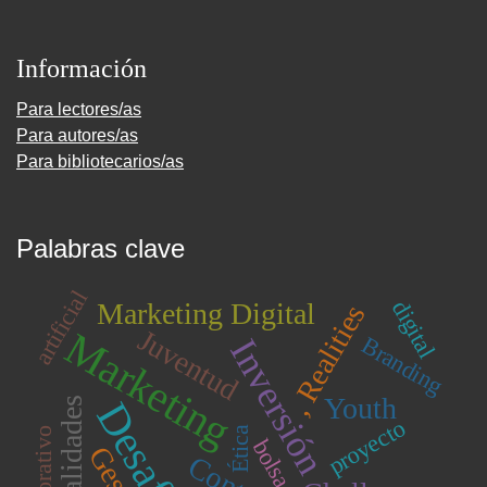
Información
Para lectores/as
Para autores/as
Para bibliotecarios/as
Palabras clave
artificial
digital
Marketing Digital
, Realities
Juventud
Marketing
Branding
Inversión
Youth
Realidades
Desafíos
proyecto
Ética
Corporativo
bolsa