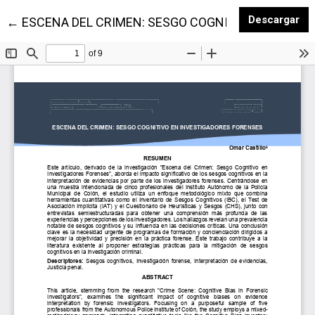
De
Descargar
Volver a los detalles del artículo
←
ESCENA DEL CRIMEN: SESGO COGNITIVO EN INVE