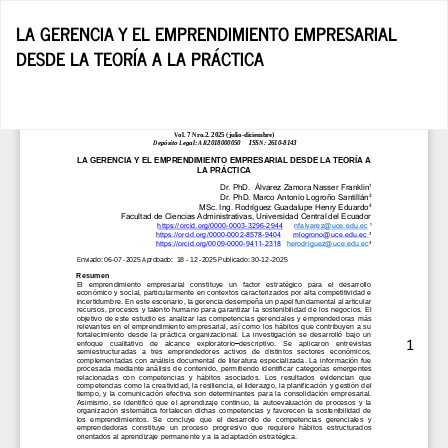
Volver
LA GERENCIA Y EL EMPRENDIMIENTO EMPRESARIAL
a
DESDE LA TEORÍA A LA PRÁCTICA
los
detalles
del
De
De
artículo
P