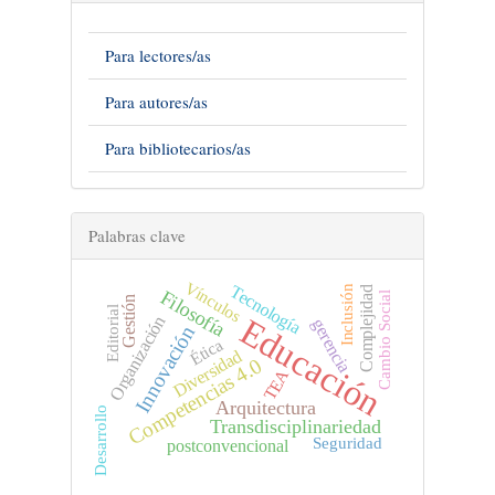
Para lectores/as
Para autores/as
Para bibliotecarios/as
Palabras clave
Vínculos
Tecnología
Inclusión
Complejidad
Filosofía
Cambio Social
Gestión
Editorial
Educación
Organización
gerencia
Innovación
Ética
Diversidad
Competencias 4.0
TEA
Arquitectura
Desarrollo
Transdisciplinariedad
Seguridad
postconvencional