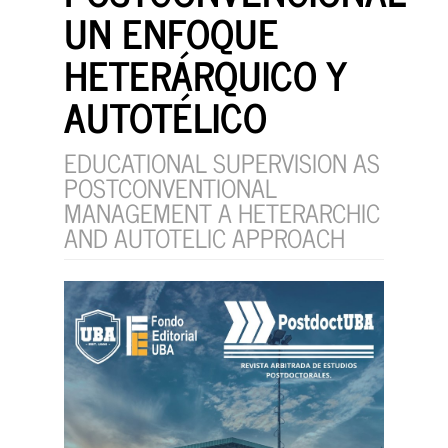
UN ENFOQUE
HETERÁRQUICO Y
AUTOTÉLICO
EDUCATIONAL SUPERVISION AS
POSTCONVENTIONAL
MANAGEMENT A HETERARCHIC
AND AUTOTELIC APPROACH
Barra
lateral
del
artículo