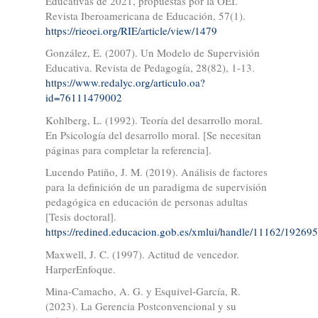
Educativas de 2021, propuestas por la OEI.
Revista Iberoamericana de Educación, 57(1).
https://rieoei.org/RIE/article/view/1479
González, E. (2007). Un Modelo de Supervisión
Educativa. Revista de Pedagogía, 28(82), 1-13.
https://www.redalyc.org/articulo.oa?
id=76111479002
Kohlberg, L. (1992). Teoría del desarrollo moral.
En Psicología del desarrollo moral. [Se necesitan
páginas para completar la referencia].
Lucendo Patiño, J. M. (2019). Análisis de factores
para la definición de un paradigma de supervisión
pedagógica en educación de personas adultas
[Tesis doctoral].
https://redined.educacion.gob.es/xmlui/handle/11162/192695
Maxwell, J. C. (1997). Actitud de vencedor.
HarperEnfoque.
Mina-Camacho, A. G. y Esquivel-García, R.
(2023). La Gerencia Postconvencional y su