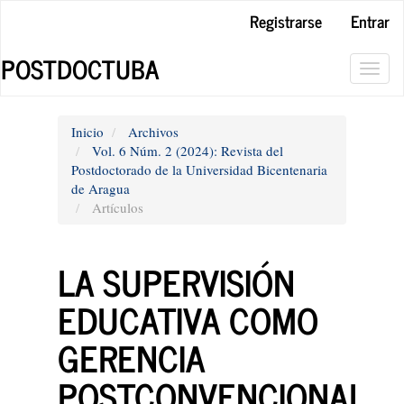
Navegación
Registrarse
Entrar
principal
Contenido
POSTDOCTUBA
principal
Toggl
Barra
navig
lateral
Inicio
Archivos
Vol. 6 Núm. 2 (2024): Revista del
Postdoctorado de la Universidad Bicentenaria
de Aragua
Artículos
LA SUPERVISIÓN
EDUCATIVA COMO
GERENCIA
POSTCONVENCIONAL