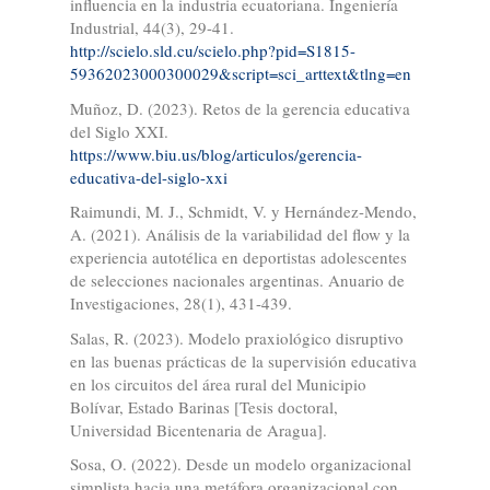
influencia en la industria ecuatoriana. Ingeniería
Industrial, 44(3), 29-41.
http://scielo.sld.cu/scielo.php?pid=S1815-
59362023000300029&script=sci_arttext&tlng=en
Muñoz, D. (2023). Retos de la gerencia educativa
del Siglo XXI.
https://www.biu.us/blog/articulos/gerencia-
educativa-del-siglo-xxi
Raimundi, M. J., Schmidt, V. y Hernández-Mendo,
A. (2021). Análisis de la variabilidad del flow y la
experiencia autotélica en deportistas adolescentes
de selecciones nacionales argentinas. Anuario de
Investigaciones, 28(1), 431-439.
Salas, R. (2023). Modelo praxiológico disruptivo
en las buenas prácticas de la supervisión educativa
en los circuitos del área rural del Municipio
Bolívar, Estado Barinas [Tesis doctoral,
Universidad Bicentenaria de Aragua].
Sosa, O. (2022). Desde un modelo organizacional
simplista hacia una metáfora organizacional con