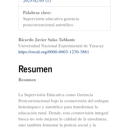
2025-02-05 (1)
Palabras clave:
Supervisión educativa gerencia
postconvencional autotélico.
Contenido
Ricardo Javier Salas Tablante
Universidad Nacional Experimental de Yaracuy
principal
https://orcid.org/0000-0003-1230-3861
del
Resumen
artículo
Resumen
La Supervisión Educativa como Gerencia
Postconvencional bajo la cosmovisión del enfoque
heterárquico y autotélico para transformar la
educación rural. Donde, esta cosmovisión integral
busca no solo mejorar la calidad de la enseñanza,
sino también fomentar la justicia social y la