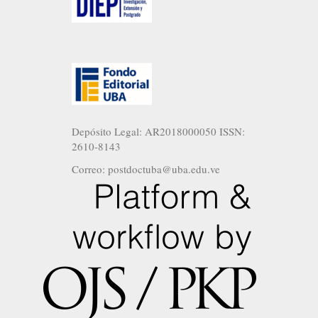
Depósito Legal: AR2018000050 ISSN:
2610-8143
Correo: postdoctuba@uba.edu.ve