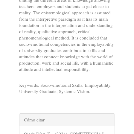
uniting the different areas of knowledge allowing
teachers, employers and students to get closer to
reality. The epistemological approach is assumed
from the interpretive paradigm as it has its main
foundation in the interpretation and understanding
of reality, qualitative approach, critical
phenomenological method. It is concluded that
socio-emotional competencies in the employability
of university graduates contribute to skills and
attitudes that connect knowledge with the world of
production, work and social life, with a humanistic
attitude and intellectual responsibility.
Keywords: Socio-emotional Skills, Employability,
University Graduate, Systemic Vision.
Detalles
Cómo citar
del
Ojeda Díaz, Z. . (2024). COMPETENCIAS