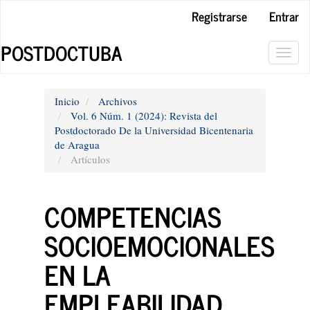
Navegación
Registrarse
Entrar
principal
Contenido
POSTDOCTUBA
principal
Toggl
Barra
navig
lateral
Inicio
Archivos
Vol. 6 Núm. 1 (2024): Revista del
Postdoctorado De la Universidad Bicentenaria
de Aragua
Artículos
COMPETENCIAS
SOCIOEMOCIONALES
EN LA
EMPLEABILIDAD