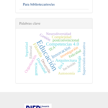
Para bibliotecarios/as
Palabras clave
Neurodiversidad
Gestión
Complejidad
postconvencional
Educación
Competencias 4.0
Seguridad
Supervisión educativa
Filosofía
Innovación
TEA
investigación
Editorial
Felicidad
Organización
Tecnología
Diversidad
Arquitectura
Desarrollo
Inclusión
Ética
gerencia
Autonomía