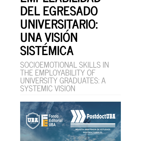
DEL EGRESADO
UNIVERSITARIO:
UNA VISIÓN
SISTÉMICA
SOCIOEMOTIONAL SKILLS IN
THE EMPLOYABILITY OF
UNIVERSITY GRADUATES: A
SYSTEMIC VISION
Barra
lateral
del
artículo