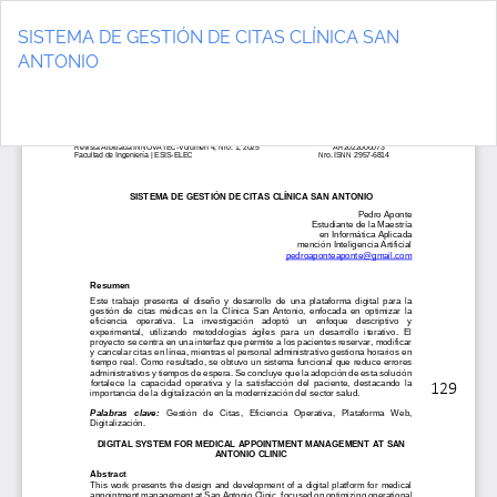
Volver
a
SISTEMA DE GESTIÓN DE CITAS CLÍNICA SAN
los
ANTONIO
detalles
del
De
D
artículo
P