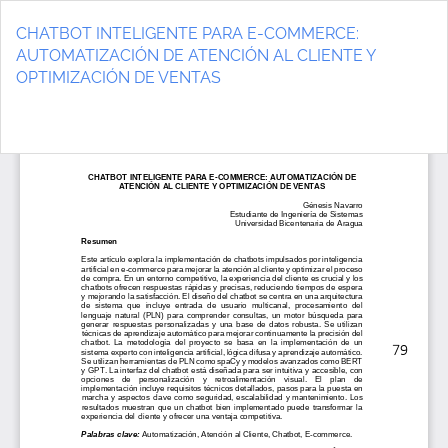
Volver
a
CHATBOT INTELIGENTE PARA E-COMMERCE:
los
AUTOMATIZACIÓN DE ATENCIÓN AL CLIENTE Y
detalles
OPTIMIZACIÓN DE VENTAS
del
artículo
De
D
P