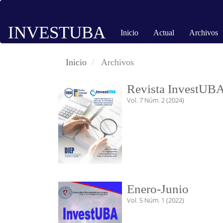
Navegación
principal
INVESTUBA
Contenido
Inicio
Actual
Archivos
principal
Barra
Inicio
Archivos
lateral
Revista InvestUBA 
Vol. 7 Núm. 2 (2024)
Enero-Junio
Vol. 5 Núm. 1 (2022)