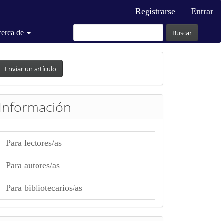
Registrarse
Entrar
erca de
Buscar
nviar
n
Enviar un artículo
rtículo
Información
Para lectores/as
Para autores/as
Para bibliotecarios/as