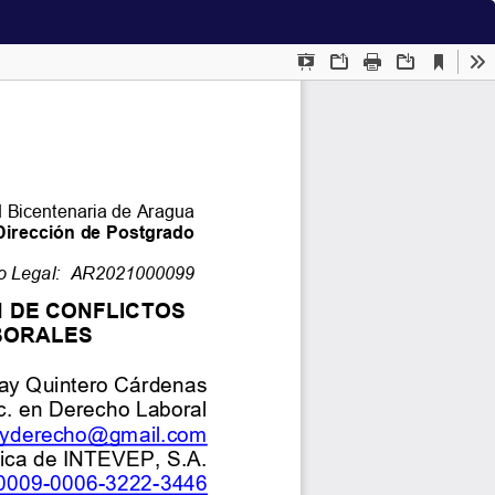
De
De
P