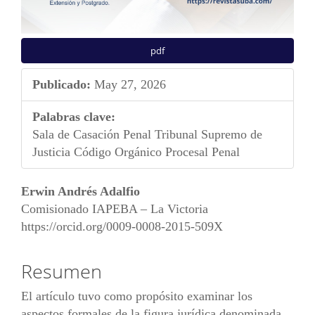
pdf
Publicado:
May 27, 2026
Palabras clave:
Sala de Casación Penal Tribunal Supremo de
Justicia Código Orgánico Procesal Penal
Contenido
Erwin Andrés Adalfio
principal
Comisionado IAPEBA – La Victoria
https://orcid.org/0009-0008-2015-509X
del
artículo
Resumen
El artículo tuvo como propósito examinar los
aspectos formales de la figura jurídica denominada