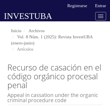
Navegación
Registrarse
Entrar
principal
INVESTUBA
Contenido
Togg
principal
navig
Barra
Inicio
Archivos
lateral
Vol. 8 Núm. 1 (2025): Revista InvestUBA
(enero-junio)
Artículos
Recurso de casación en el
código orgánico procesal
penal
Appeal in cassation under the organic
criminal procedure code