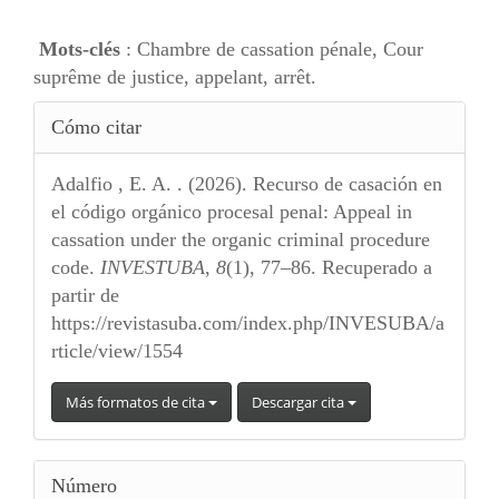
Mots-clés
: Chambre de cassation pénale, Cour
suprême de justice, appelant, arrêt.
Detalles
Cómo citar
del
artículo
Adalfio , E. A. . (2026). Recurso de casación en
el código orgánico procesal penal: Appeal in
cassation under the organic criminal procedure
code.
INVESTUBA
,
8
(1), 77–86. Recuperado a
partir de
https://revistasuba.com/index.php/INVESUBA/a
rticle/view/1554
Más formatos de cita
Descargar cita
Número