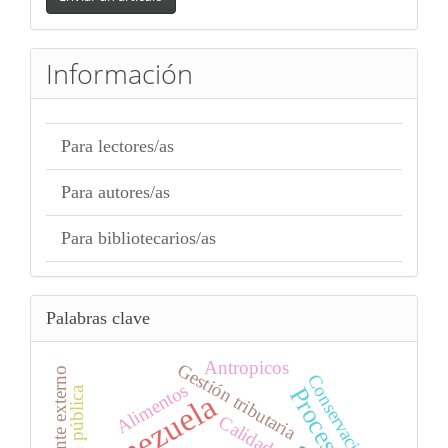
un
artículo
Información
Para lectores/as
Para autores/as
Para bibliotecarios/as
Palabras clave
Antropicos
Gestión tributaria
Cliente externo
Conservación
Alimentos
Gestión pública
Venezuela
Calidad