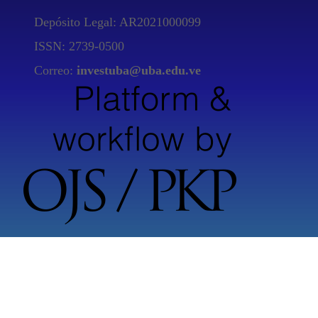
Depósito Legal: AR2021000099
ISSN: 2739-0500
Correo:
investuba
@uba.edu.ve