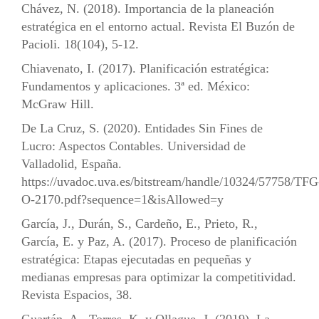
Chávez, N. (2018). Importancia de la planeación
estratégica en el entorno actual. Revista El Buzón de
Pacioli. 18(104), 5-12.
Chiavenato, I. (2017). Planificación estratégica:
Fundamentos y aplicaciones. 3ª ed. México:
McGraw Hill.
De La Cruz, S. (2020). Entidades Sin Fines de
Lucro: Aspectos Contables. Universidad de
Valladolid, España.
https://uvadoc.uva.es/bitstream/handle/10324/57758/TFG
O-2170.pdf?sequence=1&isAllowed=y
García, J., Durán, S., Cardeño, E., Prieto, R.,
García, E. y Paz, A. (2017). Proceso de planificación
estratégica: Etapas ejecutadas en pequeñas y
medianas empresas para optimizar la competitividad.
Revista Espacios, 38.
Guartán, A., Torres, K. y Ollague, J. (2019). La