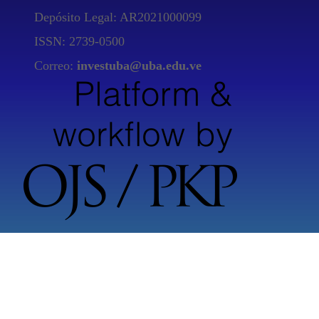
Depósito Legal: AR2021000099
ISSN: 2739-0500
Correo:
investuba
@uba.edu.ve