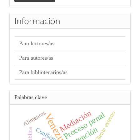
artículo
Información
Para lectores/as
Para autores/as
Para bibliotecarios/as
Palabras clave
Mediación
Alimentos
Cliente externo
Proceso penal
Venezuela
Atención
Conflicto