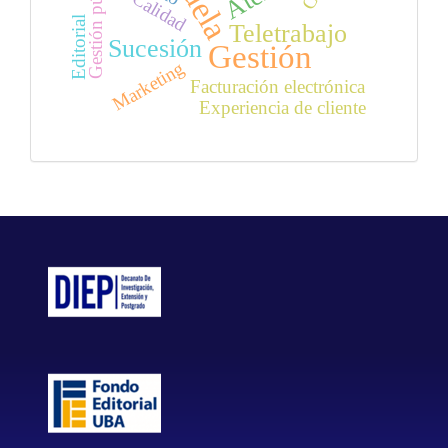
Gestión pública
Calidad
Editorial
Teletrabajo
Sucesión
Gestión
Marketing
Facturación electrónica
Experiencia de cliente