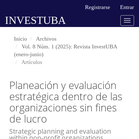
Navegación
Registrarse
Entrar
principal
INVESTUBA
Contenido
Togg
principal
navig
Barra
Inicio
Archivos
lateral
Vol. 8 Núm. 1 (2025): Revista InvestUBA
(enero-junio)
Artículos
Planeación y evaluación
estratégica dentro de las
organizaciones sin fines
de lucro
Strategic planning and evaluation
within non-profit organizations