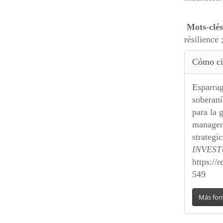
Mots-clé
résilience 
Detall
Cómo ci
del
artícu
Esparrag
soberaní
para la 
manageme
strategi
INVES
https:/
549
Más for