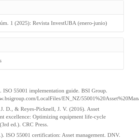
úm. 1 (2025): Revista InvestUBA (enero-junio)
s
.). ISO 55001 implementation guide. BSI Group.
www.bsigroup.com/LocalFiles/EN_NZ/55001%20Asset%20Ma
J. D., & Reyes-Picknell, J. V. (2016). Asset
 excellence: Optimizing equipment life-cycle
 (3rd ed.). CRC Press.
.). ISO 55001 certification: Asset management. DNV.