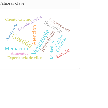
Palabras clave
Gestión pública
Conservación
Cliente externo
Sucesión
Antropicos
Atención
Venezuela
Teletrabajo
Gestión
Calidad
Conflicto
Marketing
Mediación
Editorial
Alimentos
Experiencia de cliente