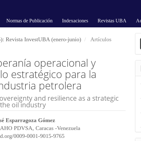
Normas de Publicación
Indexaciones
Revistas UBA
Ac
E
): Revista InvestUBA (enero-junio)
Artículos
u
a
beranía operacional y
o estratégico para la
ndustria petrolera
ereignty and resilience as a strategic
he oil industry
nido
osé Esparragoza Gómez
pal
IAHO PDVSA, Caracas -Venezuela
cid.org/0009-0001-9015-9765