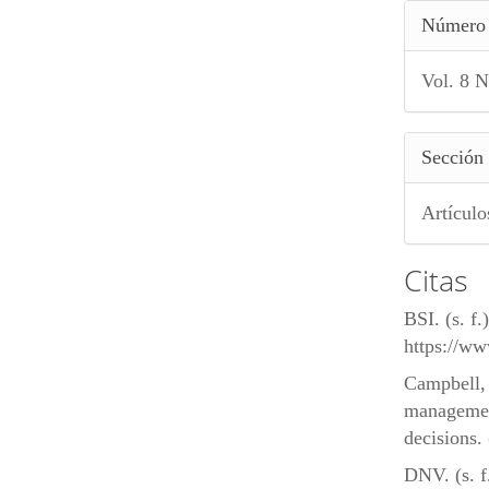
Número
Vol. 8 N
Sección
Artículo
Citas
BSI. (s. f
https://
Campbell, 
management
decisions.
DNV. (s. f