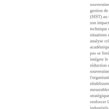
souverainet
gestion de 
(SIST) au s
son impact
technique e
situations
analyse cr
académiques
pas se lim
intégrer le
réduction 
souveraine
l'organisa
rétablisse
mesurables
stratégique
renforcer 
industriel