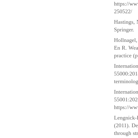
https://w
250522/
Hastings, 
Springer.
Hollnagel,
En R. Wear
practice (
Internatio
55000:201
terminolog
Internatio
55001:202
https://ww
Lengnick-H
(2011). De
through s