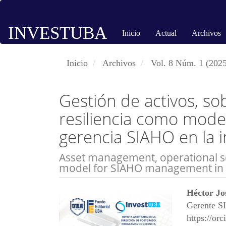
Navegación
principal
INVESTUBA
Contenido
Inicio
Actual
Archivos
principal
Barra
Inicio
Archivos
Vol. 8 Núm. 1 (2025
lateral
Gestión de activos, so
resiliencia como model
gerencia SIAHO en la i
Asset management, operational sov
model for SIAHO management in t
Barra
Conte
Héctor J
lateral
princi
Gerente S
https://or
del
del