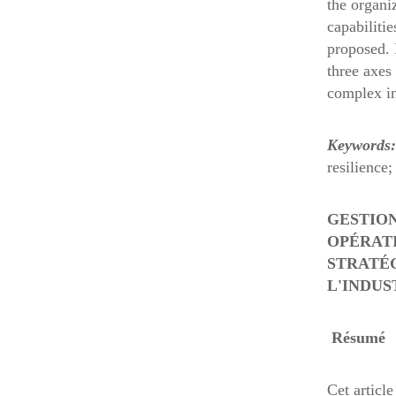
the organi
capabiliti
proposed. I
three axes 
complex in
Keywords
resilience
GESTION
OPÉRATI
STRATÉG
L'INDUS
Résumé
Cet article