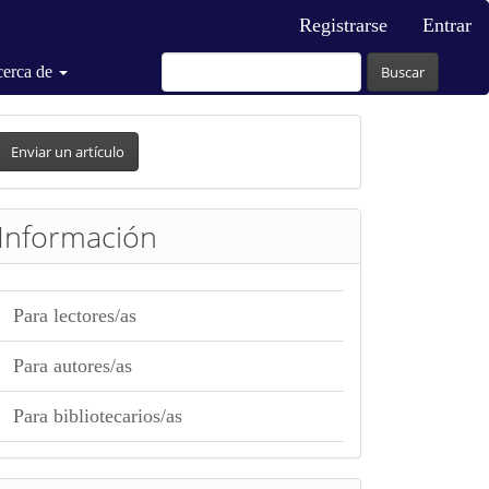
Registrarse
Entrar
erca de
Buscar
nviar
n
Enviar un artículo
rtículo
Información
Para lectores/as
Para autores/as
Para bibliotecarios/as