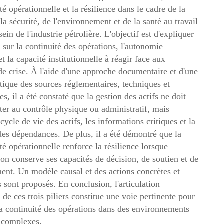
é opérationnelle et la résilience dans le cadre de la
la sécurité, de l'environnement et de la santé au travail
ein de l'industrie pétrolière. L'objectif est d'expliquer
 sur la continuité des opérations, l'autonomie
t la capacité institutionnelle à réagir face aux
 de crise. À l'aide d'une approche documentaire et d'une
itique des sources réglementaires, techniques et
, il a été constaté que la gestion des actifs ne doit
iter au contrôle physique ou administratif, mais
 cycle de vie des actifs, les informations critiques et la
des dépendances. De plus, il a été démontré que la
té opérationnelle renforce la résilience lorsque
tion conserve ses capacités de décision, de soutien et de
ment. Un modèle causal et des actions concrètes et
 sont proposés. En conclusion, l'articulation
 de ces trois piliers constitue une voie pertinente pour
la continuité des opérations dans des environnements
s complexes.