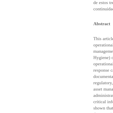
de estos tr
continuida
Abstract
This artic
operationa
management
Hygiene) o
operationa
response c
documentar
regulatory
asset mana
administra
critical i
shown that