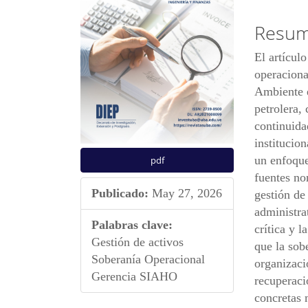
artículo
artícu
Resu
El artículo
operaciona
Ambiente 
petrolera, 
continuida
institucion
un enfoque
pdf
fuentes no
Publicado:
May 27, 2026
gestión de 
administrat
Palabras clave:
crítica y 
Gestión de activos
que la sob
Soberanía Operacional
organizaci
Gerencia SIAHO
recuperaci
concretas 