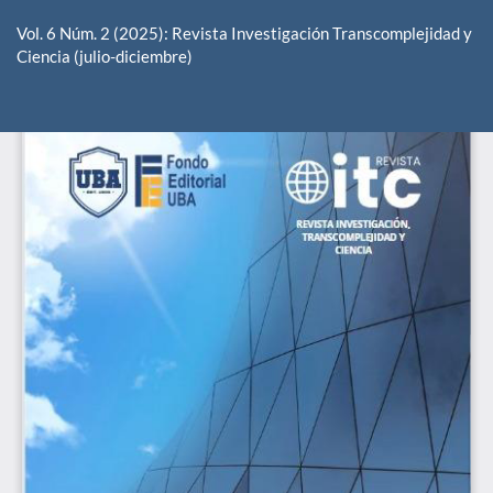
Volver
a
Vol. 6 Núm. 2 (2025): Revista Investigación Transcomplejidad y
los
Ciencia (julio-diciembre)
detalles
del
De
De
artículo
P