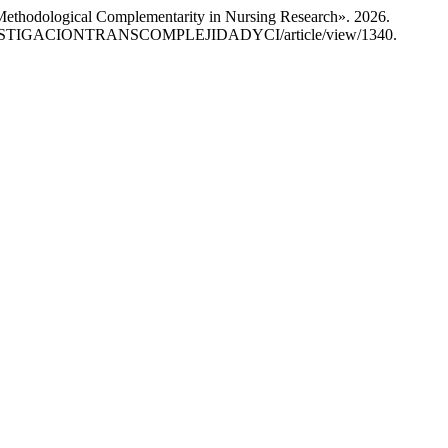
Methodological Complementarity in Nursing Research». 2026.
x.php/INVESTIGACIONTRANSCOMPLEJIDADYCI/article/view/1340.